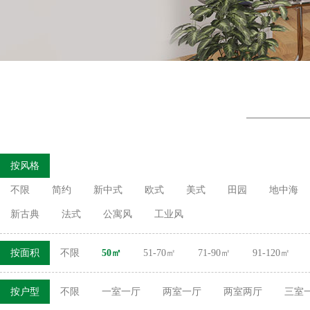
按风格
不限
简约
新中式
欧式
美式
田园
地中海
新古典
法式
公寓风
工业风
按面积
不限
50㎡
51-70㎡
71-90㎡
91-120㎡
按户型
不限
一室一厅
两室一厅
两室两厅
三室