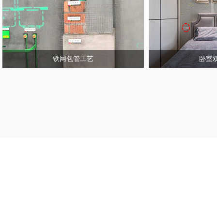
铁网包管工艺
卧室