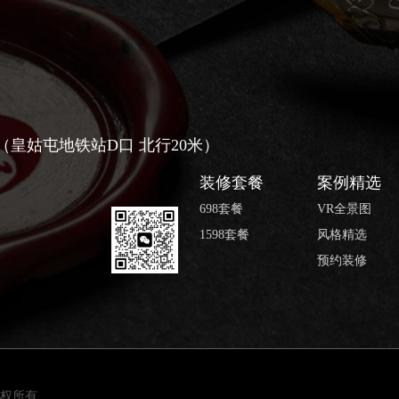
号（皇姑屯地铁站D口 北行20米）
装修套餐
案例精选
698套餐
VR全景图
1598套餐
风格精选
预约装修
 版权所有