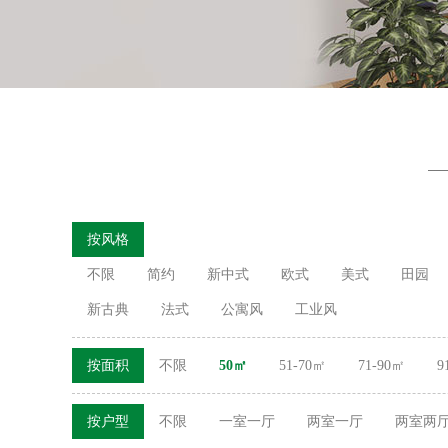
按风格
不限
简约
新中式
欧式
美式
田园
新古典
法式
公寓风
工业风
按面积
不限
50㎡
51-70㎡
71-90㎡
9
按户型
不限
一室一厅
两室一厅
两室两