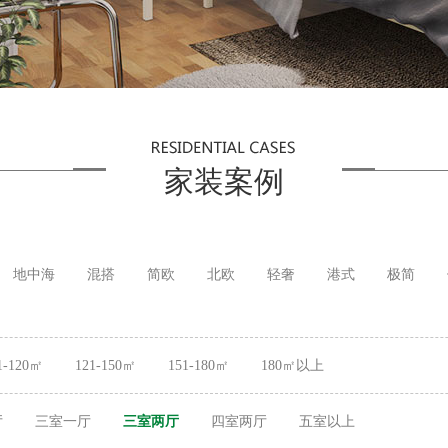
家装案例
地中海
混搭
简欧
北欧
轻奢
港式
极简
1-120㎡
121-150㎡
151-180㎡
180㎡以上
厅
三室一厅
三室两厅
四室两厅
五室以上