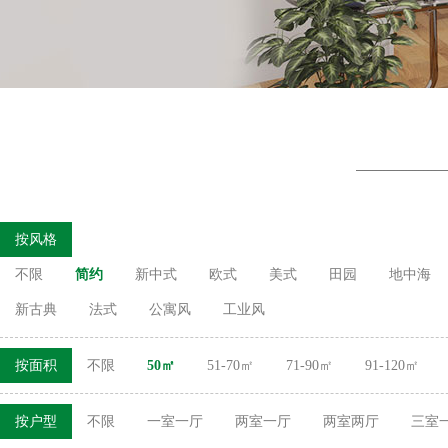
按风格
不限
简约
新中式
欧式
美式
田园
地中海
新古典
法式
公寓风
工业风
按面积
不限
50㎡
51-70㎡
71-90㎡
91-120㎡
按户型
不限
一室一厅
两室一厅
两室两厅
三室