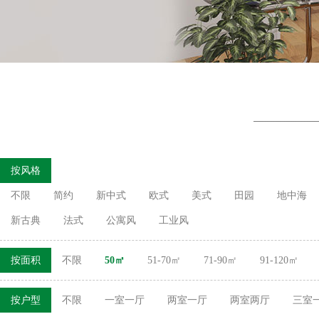
按风格
不限
简约
新中式
欧式
美式
田园
地中海
新古典
法式
公寓风
工业风
按面积
不限
50㎡
51-70㎡
71-90㎡
91-120㎡
按户型
不限
一室一厅
两室一厅
两室两厅
三室