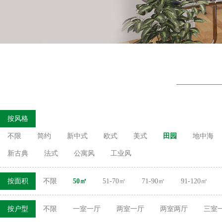
按风格
不限
简约
新中式
欧式
美式
田园
地中海
新古典
法式
公寓风
工业风
按面积
不限
50㎡
51-70㎡
71-90㎡
91-120㎡
按户型
不限
一室一厅
两室一厅
两室两厅
三室