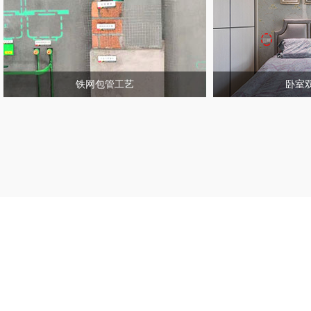
铁网包管工艺
卧室