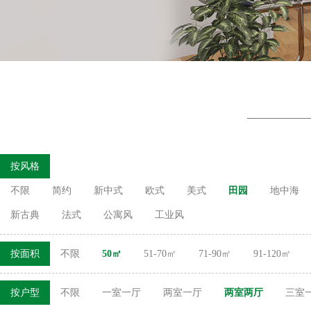
按风格
不限
简约
新中式
欧式
美式
田园
地中海
新古典
法式
公寓风
工业风
按面积
不限
50㎡
51-70㎡
71-90㎡
91-120㎡
按户型
不限
一室一厅
两室一厅
两室两厅
三室