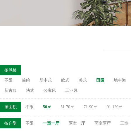
按风格
不限
简约
新中式
欧式
美式
田园
地中海
新古典
法式
公寓风
工业风
按面积
不限
50㎡
51-70㎡
71-90㎡
91-120㎡
按户型
不限
一室一厅
两室一厅
两室两厅
三室