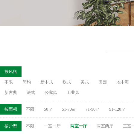
按风格
不限
简约
新中式
欧式
美式
田园
地中海
新古典
法式
公寓风
工业风
按面积
不限
50㎡
51-70㎡
71-90㎡
91-120㎡
按户型
不限
一室一厅
两室一厅
两室两厅
三室