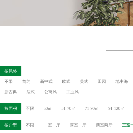
按风格
不限
简约
新中式
欧式
美式
田园
地中海
新古典
法式
公寓风
工业风
按面积
不限
50㎡
51-70㎡
71-90㎡
91-120㎡
按户型
不限
一室一厅
两室一厅
两室两厅
三室