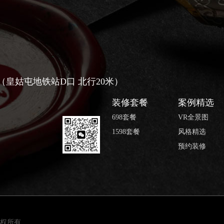
号（皇姑屯地铁站D口 北行20米）
装修套餐
案例精选
698套餐
VR全景图
1598套餐
风格精选
预约装修
 版权所有