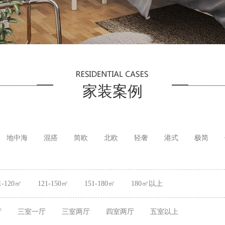
家装案例
地中海
混搭
简欧
北欧
轻奢
港式
极简
1-120㎡
121-150㎡
151-180㎡
180㎡以上
厅
三室一厅
三室两厅
四室两厅
五室以上