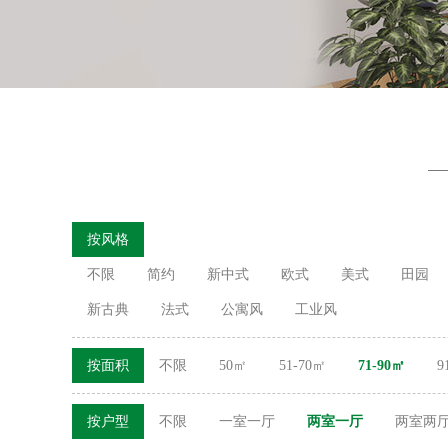
按风格
不限
简约
新中式
欧式
美式
田园
新古典
法式
公寓风
工业风
按面积
不限
50㎡
51-70㎡
71-90㎡
9
按户型
不限
一室一厅
两室一厅
两室两