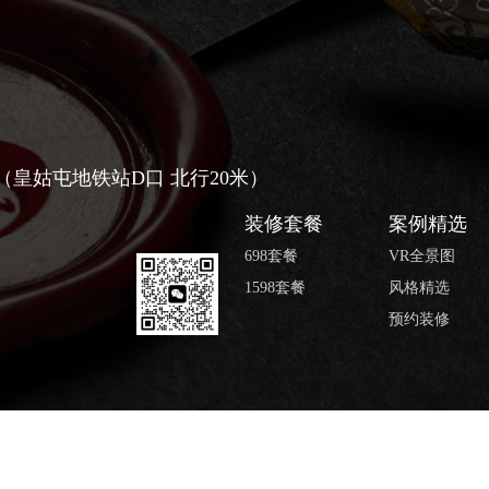
号（皇姑屯地铁站D口 北行20米）
装修套餐
案例精选
698套餐
VR全景图
1598套餐
风格精选
预约装修
 版权所有