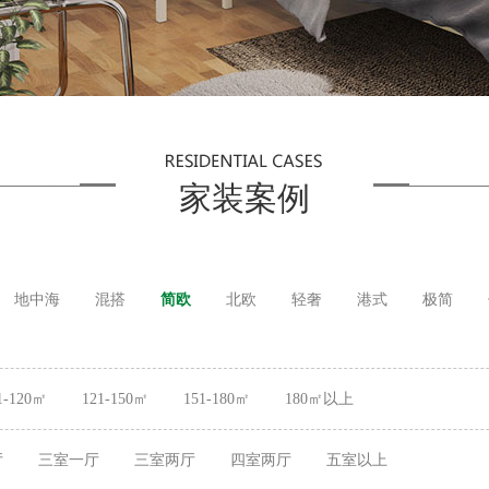
家装案例
地中海
混搭
简欧
北欧
轻奢
港式
极简
1-120㎡
121-150㎡
151-180㎡
180㎡以上
厅
三室一厅
三室两厅
四室两厅
五室以上