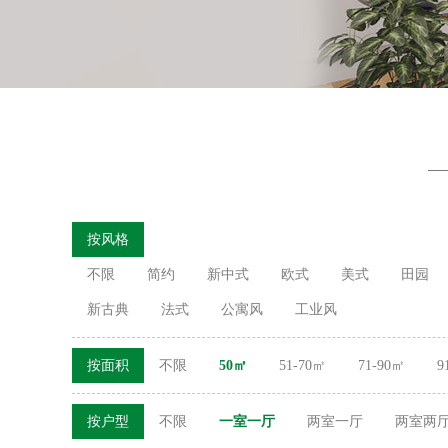
按风格
不限
简约
新中式
欧式
美式
田园
新古典
法式
公寓风
工业风
按面积
不限
50㎡
51-70㎡
71-90㎡
9
按户型
不限
一室一厅
两室一厅
两室两