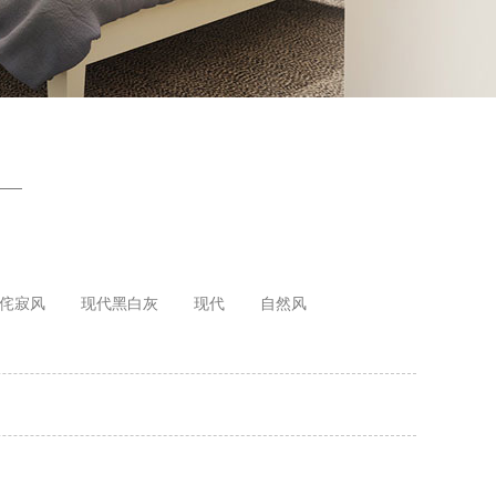
侘寂风
现代黑白灰
现代
自然风