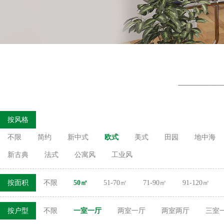
按风格
不限
简约
新中式
欧式
美式
田园
地中海
新古典
法式
公寓风
工业风
按面积
不限
50㎡
51-70㎡
71-90㎡
91-120㎡
按户型
不限
一室一厅
两室一厅
两室两厅
三室