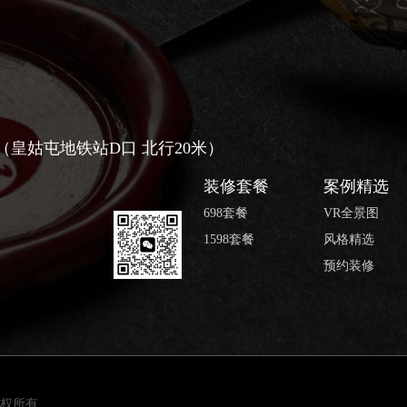
号（皇姑屯地铁站D口 北行20米）
装修套餐
案例精选
698套餐
VR全景图
1598套餐
风格精选
预约装修
 版权所有