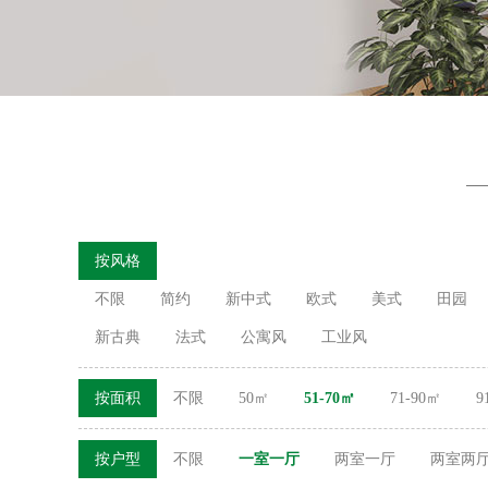
按风格
不限
简约
新中式
欧式
美式
田园
新古典
法式
公寓风
工业风
按面积
不限
50㎡
51-70㎡
71-90㎡
9
按户型
不限
一室一厅
两室一厅
两室两