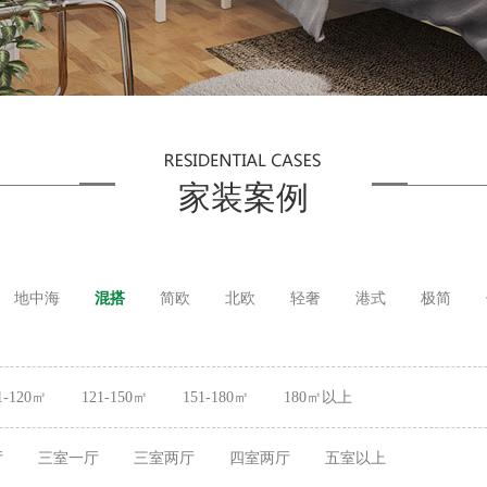
家装案例
地中海
混搭
简欧
北欧
轻奢
港式
极简
1-120㎡
121-150㎡
151-180㎡
180㎡以上
厅
三室一厅
三室两厅
四室两厅
五室以上