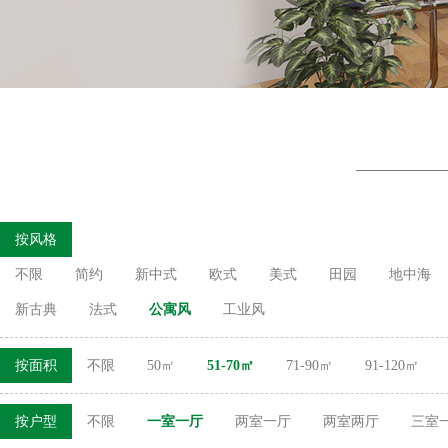
按风格
不限
简约
新中式
欧式
美式
田园
地中海
新古典
法式
公寓风
工业风
按面积
不限
50㎡
51-70㎡
71-90㎡
91-120㎡
按户型
不限
一室一厅
两室一厅
两室两厅
三室