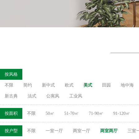
按风格
不限
简约
新中式
欧式
美式
田园
地中海
新古典
法式
公寓风
工业风
按面积
不限
50㎡
51-70㎡
71-90㎡
91-120㎡
按户型
不限
一室一厅
两室一厅
两室两厅
三室