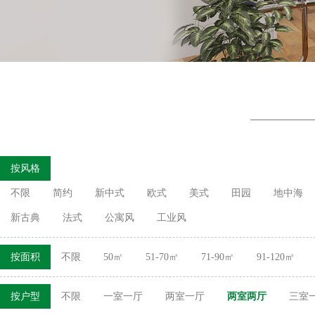
按风格
不限
简约
新中式
欧式
美式
田园
地中海
新古典
法式
公寓风
工业风
按面积
不限
50㎡
51-70㎡
71-90㎡
91-120㎡
按户型
不限
一室一厅
两室一厅
两室两厅
三室