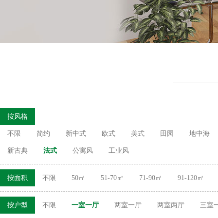
按风格
不限
简约
新中式
欧式
美式
田园
地中海
新古典
法式
公寓风
工业风
按面积
不限
50㎡
51-70㎡
71-90㎡
91-120㎡
按户型
不限
一室一厅
两室一厅
两室两厅
三室