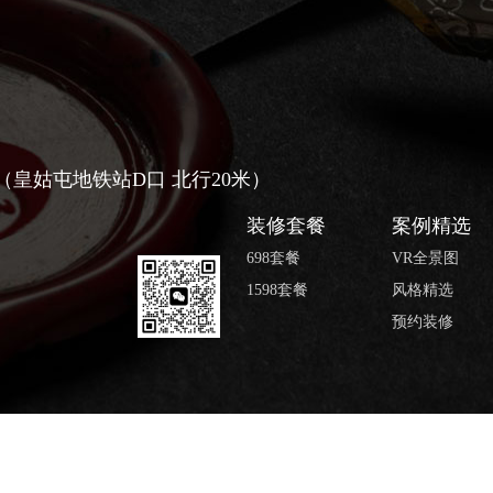
号（皇姑屯地铁站D口 北行20米）
装修套餐
案例精选
698套餐
VR全景图
1598套餐
风格精选
预约装修
 版权所有