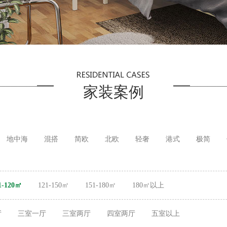
家装案例
地中海
混搭
简欧
北欧
轻奢
港式
极简
1-120㎡
121-150㎡
151-180㎡
180㎡以上
厅
三室一厅
三室两厅
四室两厅
五室以上