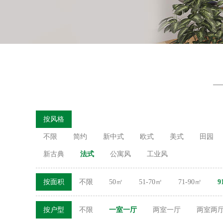
按风格
不限
简约
新中式
欧式
美式
田园
新古典
法式
公寓风
工业风
按面积
不限
50㎡
51-70㎡
71-90㎡
9
按户型
不限
一室一厅
两室一厅
两室两