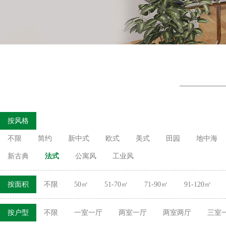
按风格
不限
简约
新中式
欧式
美式
田园
地中海
新古典
法式
公寓风
工业风
按面积
不限
50㎡
51-70㎡
71-90㎡
91-120㎡
按户型
不限
一室一厅
两室一厅
两室两厅
三室