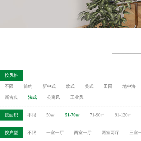
按风格
不限
简约
新中式
欧式
美式
田园
地中海
新古典
法式
公寓风
工业风
按面积
不限
50㎡
51-70㎡
71-90㎡
91-120㎡
按户型
不限
一室一厅
两室一厅
两室两厅
三室