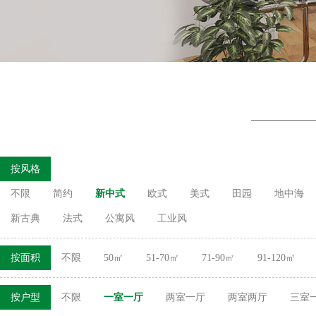
按风格
不限
简约
新中式
欧式
美式
田园
地中海
新古典
法式
公寓风
工业风
按面积
不限
50㎡
51-70㎡
71-90㎡
91-120㎡
按户型
不限
一室一厅
两室一厅
两室两厅
三室