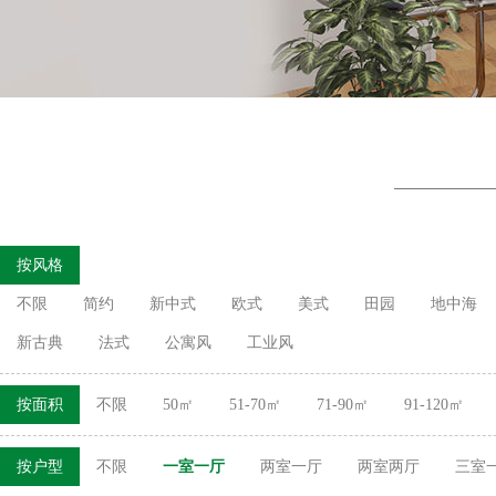
按风格
不限
简约
新中式
欧式
美式
田园
地中海
新古典
法式
公寓风
工业风
按面积
不限
50㎡
51-70㎡
71-90㎡
91-120㎡
按户型
不限
一室一厅
两室一厅
两室两厅
三室