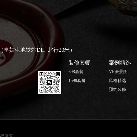
号（皇姑屯地铁站D口 北行20米）
装修套餐
案例精选
698套餐
VR全景图
1598套餐
风格精选
预约装修
 版权所有