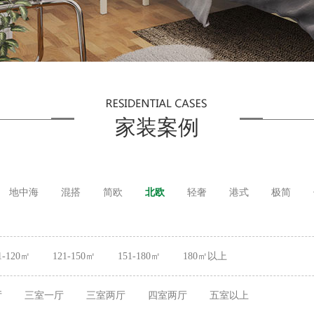
家装案例
地中海
混搭
简欧
北欧
轻奢
港式
极简
1-120㎡
121-150㎡
151-180㎡
180㎡以上
厅
三室一厅
三室两厅
四室两厅
五室以上