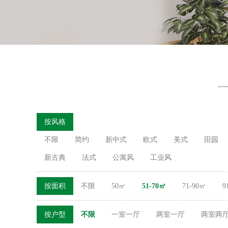
按风格
不限
简约
新中式
欧式
美式
田园
新古典
法式
公寓风
工业风
按面积
不限
50㎡
51-70㎡
71-90㎡
9
按户型
不限
一室一厅
两室一厅
两室两