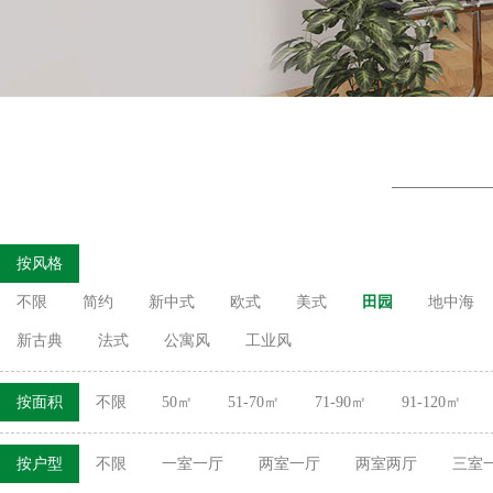
按风格
不限
简约
新中式
欧式
美式
田园
地中海
新古典
法式
公寓风
工业风
按面积
不限
50㎡
51-70㎡
71-90㎡
91-120㎡
按户型
不限
一室一厅
两室一厅
两室两厅
三室